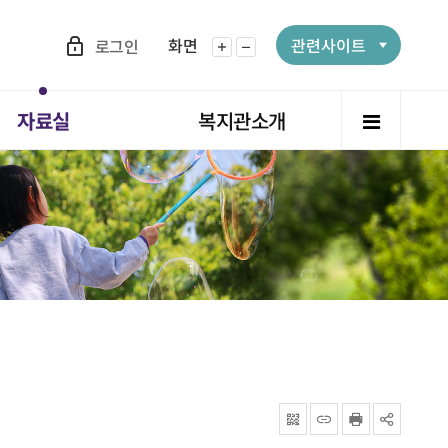
화면
관련사이트
로그인
화면확대
화면축소
전체메뉴
자료실
복지관소개
QRcode
주소복사
프린터
공유