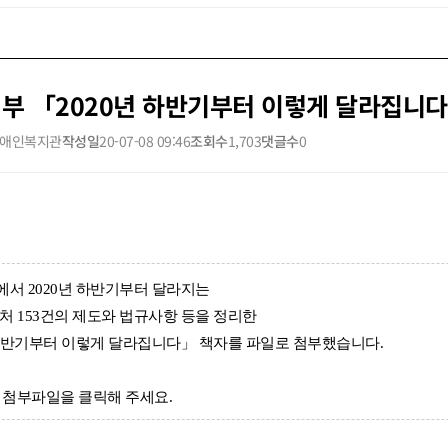
부 「2020년 하반기부터 이렇게 달라집니다
애인복지관
작성일
20-07-08 09:46
조회수
1,703
댓글수
0
서 2020년 하반기부터 달라지는
부처
153
건
의
제도
와
법규사항
등을
정리
한
반기부터
이렇게
달라집니다」
책자를 파일로 첨부했습니다.
 첨부파일을 클릭해 주세요.