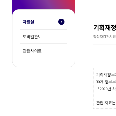
자료실
기획재정
모바일관보
작성자
김천시장
관련사이트
기획재정부에
30
개
정부
「
2020
년
하
관련 자료는