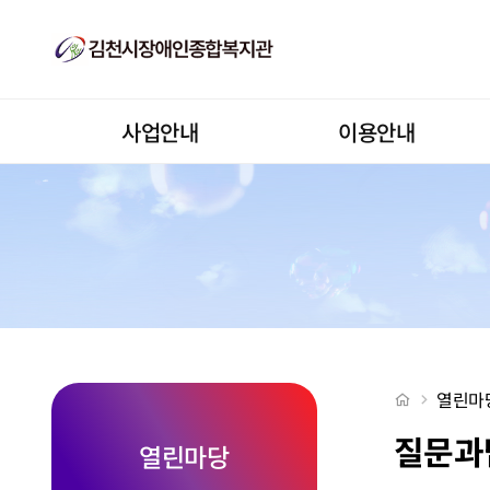
질문과답변 페이지
상단메뉴
사업안내
이용안내
처음으로
열린마
질문과
열린마당