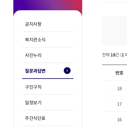
공지사항
복지관소식
질문과답변
사진누리
전체
18
건
(
1
질문과답변
번호
질문과답변 
구인구직
18
일정보기
17
주간식단표
16