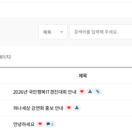
필수
게시글 검색
검색대상
검색어
페이지)
제목
목록
2026년 국민행복IT경진대회 안내
인기글
다운로드
링크
하나세상 강연회 홍보 안내
인기글
다운로드
안녕하세요
댓글
개
1
인기글