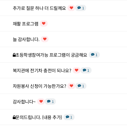
추가로 질문 하나 더 드릴께요
댓글
개
1
인기글
재활 프로그램
인기글
늘 감사합니다.
인기글
비밀글
초등학생참여가능 프로그램이 궁금해요
댓글
개
1
복지관에 전기차 충전이 되나요?
댓글
개
1
인기글
자원봉사 신청이 가능한가요?
댓글
개
1
인기글
감사합니다~
댓글
개
1
인기글
비밀글
문의드립니다. (내용 추가)
댓글
개
1