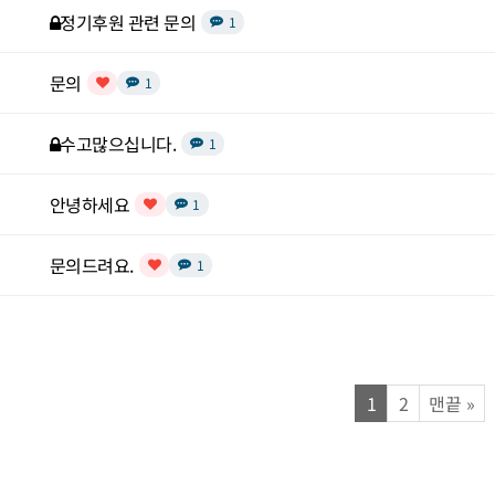
비밀글
정기후원 관련 문의
댓글
개
1
문의
댓글
개
1
인기글
비밀글
수고많으십니다.
댓글
개
1
안녕하세요
댓글
개
1
인기글
문의드려요.
댓글
개
1
인기글
열린
페이지
페이지
페
1
2
맨끝
»