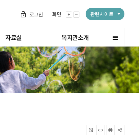
화면
관련사이트
로그인
화면확대
화면축소
전체메뉴
자료실
복지관소개
QRcode
주소복사
프린터
공유