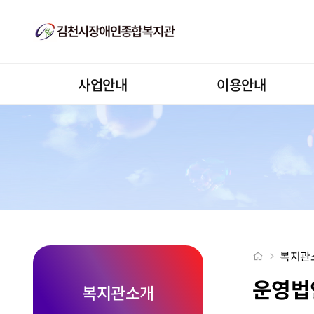
운영법인소개
상단메뉴
사업안내
이용안내
처음으로
복지관
운영법
복지관소개