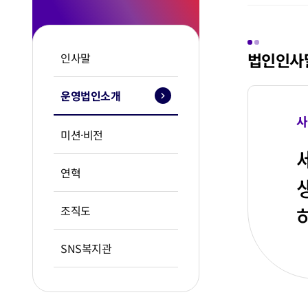
법인인사
인사말
운영법인소개
사
미션·비전
연혁
조직도
SNS복지관