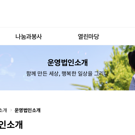
나눔과봉사
열린마당
운영법인소개
함께 만든 세상, 행복한 일상을 그리다
소개
운영법인소개
인소개