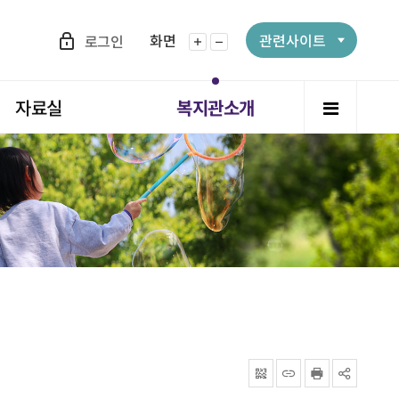
화면
관련사이트
로그인
화면확대
화면축소
전체메뉴
자료실
복지관소개
QRcode
주소복사
프린터
공유