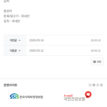
김치
원산지
돈육/닭고기 - 국내산
김치 - 국내산
2026-05-14
이전글
26-05-14
2026-05-12
다음글
26-05-12
목록
관련사이트
이전 배너
배너 정지
다음 
배너