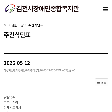
2026-05-12 > 주간식단표
모
처음으로
열린마당
주간식단표
주간식단표
2026-05-12
작성자
김천시장애인복지관
작성일
26-05-13 00:00
조회수
52
댓글수
0
목록
닭칼국수
부추겉절이
야채샌드위치