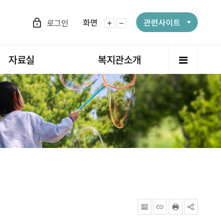
화면
관련사이트
로그인
화면확대
화면축소
전체메뉴
자료실
복지관소개
QRcode
주소복사
프린터
공유