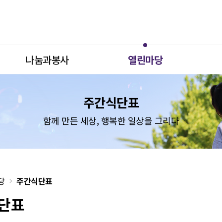
나눔과봉사
열린마당
주간식단표
함께 만든 세상, 행복한 일상을 그리다
당
주간식단표
단표