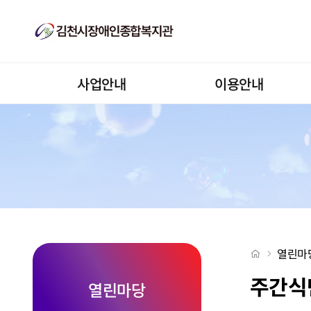
2026-05-29 > 주간식단표
상단메뉴
사업안내
이용안내
처음으로
열린마
주간식
열린마당