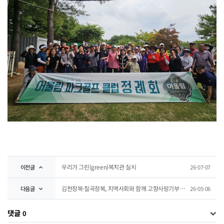
우리가 그린(green)복지관 실시
이전글
26-07-07
김천장복·칠곡장복, 지역사회와 함께 고향사랑기부제 동참
다음글
26-05-06
댓글
0