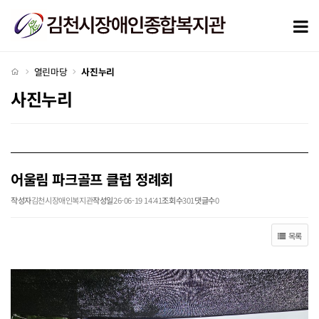
어울림 파크골프 클럽 정례회 > 사진누리
모
처음으로
열린마당
사진누리
사진누리
어울림 파크골프 클럽 정례회
작성자
김천시장애인복지관
작성일
26-06-19 14:41
조회수
301
댓글수
0
목록