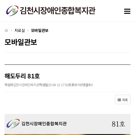
해도두리 81호 > 모바일관보
모
처음으로
자료실
모바일관보
모바일관보
해도두리 81호
작성자
김천시장애인복지관
작성일
25-04-11 17:50
조회수
769
댓글수
0
목록