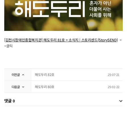
[김천시장애인종합복지관] 해도두리 81호 > 소식지 | 스토리센드(StorySEND)
<
=클릭
해도두리 82호
이전글
25-07-21
해도두리 80호
다음글
25-01-22
댓글
0