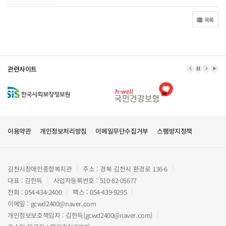
목록
관련사이트
이전 배너
배너 정지
다음 
배너
이용약관
개인정보처리방침
이메일무단수집거부
스팸방지정책
김천시장애인종합복지관
주소 : 경북 김천시 환경로 136-6
대표 : 김한득
사업자등록번호 : 510-82-05677
전화 : 054-434-2400
팩스 : 054-439-9295
이메일 : gcwd2400@naver.com
개인정보보호책임자 : 김한득(gcwd2400@naver.com)