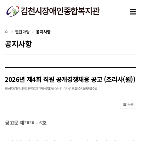
2026년 제4회 직원 공개경쟁채용 공고 (조리사(원)) > 공지사항
모
처음으로
열린마당
공지사항
공지사항
2026년 제4회 직원 공개경쟁채용 공고 (조리사(원))
작성자
김천시장애인복지관
작성일
26-05-11 08:41
조회수
616
댓글수
0
목록
공고문 제
2026
–
6
호