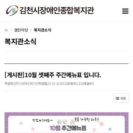
[게시판]10월 셋째주 주간메뉴표 입니다. > 복지관소식
모
처음으로
열린마당
복지관소식
복지관소식
[게시판]10월 셋째주 주간메뉴표 입니다.
작성자
김천시장애인복지관
작성일
23-10-16 09:26
조회수
2,318
댓글수
0
목록