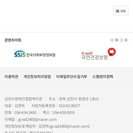
목록
관련사이트
이전 배너
배너 정지
다음 
배너
이용약관
개인정보처리방침
이메일무단수집거부
스팸방지정책
김천시장애인종합복지관
주소 : 경북 김천시 환경로 136-6
대표 : 김한득
사업자등록번호 : 510-82-05677
전화 : 054-434-2400
팩스 : 054-439-9295
이메일 : gcwd2400@naver.com
개인정보보호책임자 : 김한득(gcwd2400@naver.com)
호스팅 제공자 :
웹이즈(WEBIS)