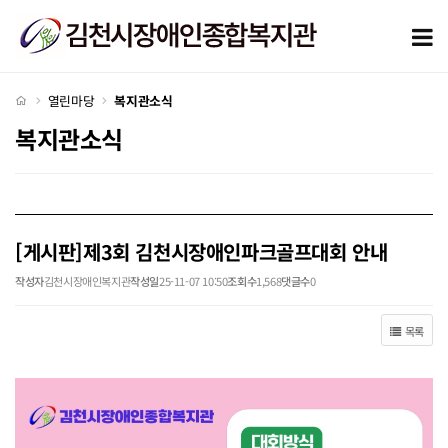
[게시판]제3회 김천시장애인파크골프대회 안내 > 복지관소식
모
처음으로
열린마당
복지관소식
복지관소식
[게시판]제3회 김천시장애인파크골프대회 안내
작성자
김천시장애인복지관
작성일
25-11-07 10:50
조회수
1,568
댓글수
0
목록