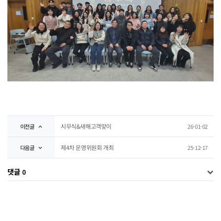
시무식&새해고객맞이
이전글
26-01-02
제4차 운영위원회 개최
다음글
25-12-17
댓글
0