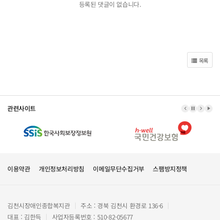
등록된 댓글이 없습니다.
목록
관련사이트
이전 배너
배너 정지
다음 
배너
이용약관
개인정보처리방침
이메일무단수집거부
스팸방지정책
김천시장애인종합복지관
주소 : 경북 김천시 환경로 136-6
대표 : 김한득
사업자등록번호 : 510-82-05677