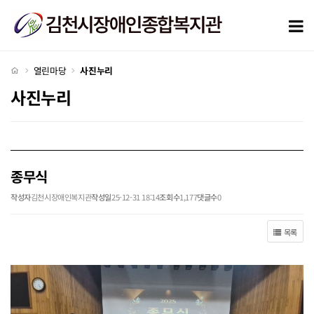
종무식 > 사진누리
모
처음으로
열린마당
사진누리
사진누리
종무식
작성자
김천시장애인복지관
작성일
25-12-31 18:14
조회수
1,177
댓글수
0
목록