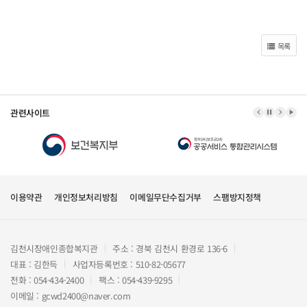
목록
관련사이트
이전 배너
배너 정지
다음 
배너
이용약관
개인정보처리방침
이메일무단수집거부
스팸방지정책
김천시장애인종합복지관
주소 : 경북 김천시 환경로 136-6
대표 : 김한득
사업자등록번호 : 510-82-05677
전화 : 054-434-2400
팩스 : 054-439-9295
이메일 : gcwd2400@naver.com