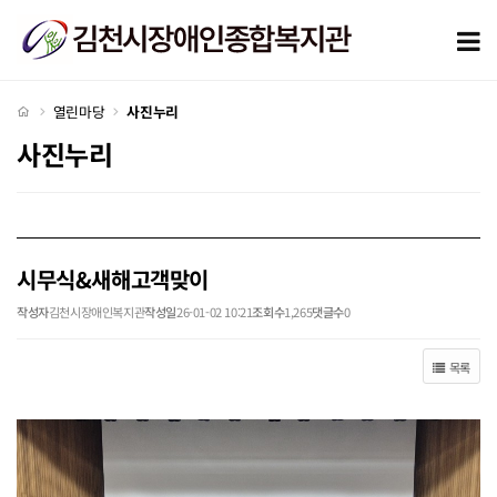
시무식&새해고객맞이 > 사진누리
모
처음으로
열린마당
사진누리
사진누리
시무식&새해고객맞이
작성자
김천시장애인복지관
작성일
26-01-02 10:21
조회수
1,265
댓글수
0
목록