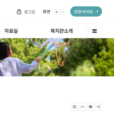
화면
관련사이트
로그인
화면확대
화면축소
전체메뉴
자료실
복지관소개
QRcode
주소복사
프린터
공유