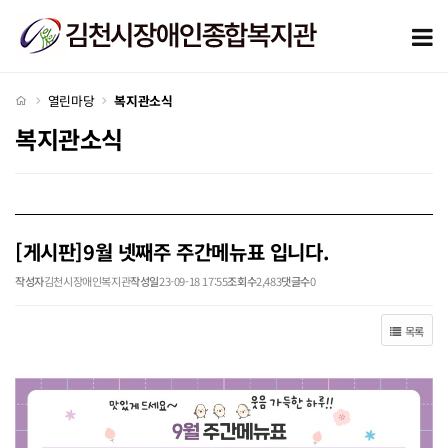
[게시판]9월 넷째주 주간메뉴표 입니다. > 복지관소식
모
처음으로
열린마당
복지관소식
복지관소식
[게시판]9월 넷째주 주간메뉴표 입니다.
작성자
김천시장애인복지관
작성일
23-09-18 17:55
조회수
2,483
댓글수
0
목록